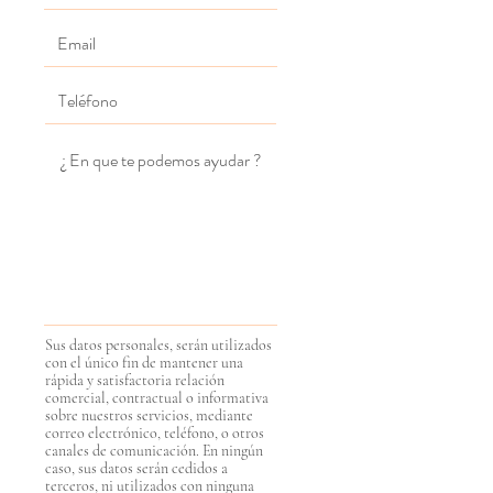
Sus datos personales, serán utilizados
con el único fin de mantener una
rápida y
satisfactoria
relación
comercial, contractual o informativa
sobre nuestros servicios, mediante
correo electrónico, teléfono, o otros
canales de comunicación. En ningún
caso, sus datos serán cedidos a
terceros, ni utilizados con ninguna